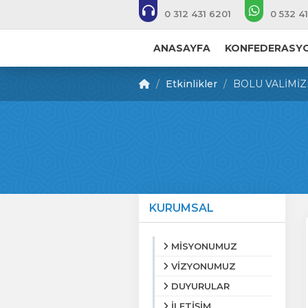
0 312 431 6201
0 532 4
ANASAYFA
KONFEDERASY
Etkinlikler
BOLU VALİMİZ
KURUMSAL
MİSYONUMUZ
VİZYONUMUZ
DUYURULAR
İLETİŞİM