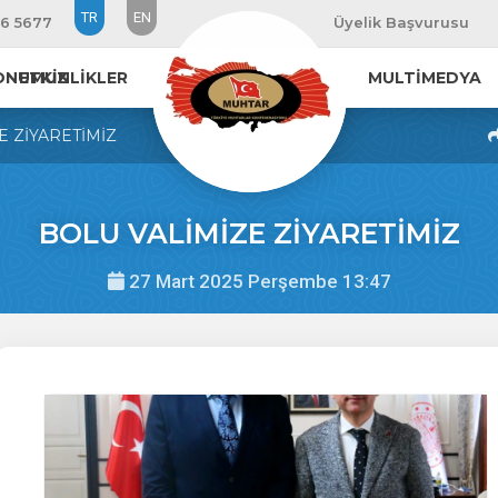
TR
EN
16 5677
Üyelik Başvurusu
ONUMUZ
ETKİNLİKLER
MULTİMEDYA
E ZİYARETİMİZ
BOLU VALİMİZE ZİYARETİMİZ
27 Mart 2025 Perşembe 13:47