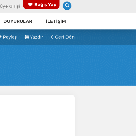
Arama Yap
Bağış Yap
Üye Girişi
DUYURULAR
İLETİŞİM
Paylaş
Yazdır
Geri Dön